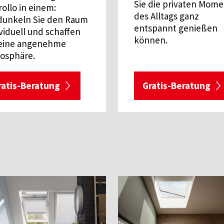
Sie die privaten Mom
rollo in einem:
des Alltags ganz
dunkeln Sie den Raum
entspannt genießen
viduell und schaffen
können.
 eine angenehme
osphäre.
ratis-Beratung
Gratis-Beratung