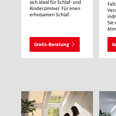
sich ideal für Schlaf- und
Falt
Kinderzimmer. Für enen
Ver
erholsamen Schlaf.
indi
Sie
Atm
Gratis-Beratung
G