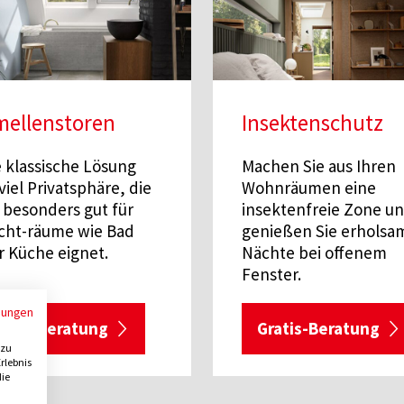
mellenstoren
Insektenschutz
e klassische Lösung
Machen Sie aus Ihren
viel Privatsphäre, die
Wohnräumen eine
 besonders gut für
insektenfreie Zone u
cht-räume wie Bad
genießen Sie erholsa
r Küche eignet.
Nächte bei offenem
Fenster.
mungen
ratis-Beratung
Gratis-Beratung
 zu
rlebnis
die