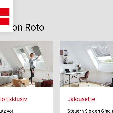
r von Roto
lo Exklusiv
Jalousette
utz vor
Steuern Sie den Grad 