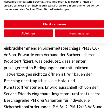
Webseite zu verbessern, personalisierte Inhalte anzuzeigen und Ihnen ein
aber wirksame mechanische Maßnahmen nachrüsten.
großartiges Webseiten-Erlebnis zu bieten. Für weitere Informationen zu den von
uns verwendeten Cookies öffnen Sie die Einstellungen.
Wir beraten Sie auch gerne persönlich vor Ort.
Ausgezeichneter Einbruchschutz:
Alle akzeptieren
Fensterbeschlag mit VDS-Zertifikat.
Ablehnen
Nein, anpassen
Sie legen Wert auf Sicherheit mit Zertifikat? Exklusiv
bieten wir Ihnen den Einbau des neuen
einbruchhemmenden Sicherheitsbeschlags PM12/16-
VdS an. Er wurde vom Verband der Sachversicherer
(VdS) zertifiziert, was bedeutet, dass er unter
praxisgerechten Bedingungen und mit üblichen
Tatwerkzeugen nicht zu öffnen ist. Wir bauen den
Beschlag nachträglich in viele Holz- und
Kunststofffenster ein. Er wird ausschließlich von den
Service Friends eingebaut. Insgesamt umfasst unsere
Beschlagreihe PM drei Varianten für individuelle
Sicherheitsanforderungen: PM 8/12, PM 12/16-VdS und