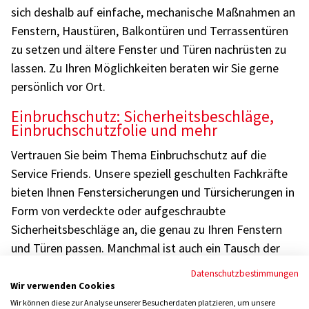
sich deshalb auf einfache, mechanische Maßnahmen an
Fenstern, Haustüren, Balkontüren und Terrassentüren
zu setzen und ältere Fenster und Türen nachrüsten zu
lassen. Zu Ihren Möglichkeiten beraten wir Sie gerne
persönlich vor Ort.
Einbruchschutz: Sicherheitsbeschläge,
Einbruchschutzfolie und mehr
Vertrauen Sie beim Thema Einbruchschutz auf die
Service Friends. Unsere speziell geschulten Fachkräfte
bieten Ihnen Fenstersicherungen und Türsicherungen in
Form von verdeckte oder aufgeschraubte
Sicherheitsbeschläge an, die genau zu Ihren Fenstern
und Türen passen. Manchmal ist auch ein Tausch der
Verglasung oder eine Beschichtung mit transparenter
Datenschutzbestimmungen
Sicherheitsfolie (Einbruchschutzfolie) sinnvoll. In jedem
Wir verwenden Cookies
Fall gilt: Schon wenig Aufwand lassen sich einfache,
Wir können diese zur Analyse unserer Besucherdaten platzieren, um unsere