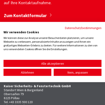
auf Ihre Kontaktaufnahme.
Zum Kontaktformular
Datenschutzbestimmungen
Wir verwenden Cookies
Wir können diese zur Analyse unserer Besucherdaten platzieren, um unsere
Webseite zu verbessern, personalisierte Inhalte anzuzeigen und Ihnen ein
großartiges Webseiten-Erlebnis zu bieten. Für weitere Informationen zu den von
uns verwendeten Cookies öffnen Sie die Einstellungen.
Kaiser Sicherheits- und Fenstertechnik GmbH
Standort Steiermark
Alle akzeptieren
Lapp-Finze-Straße 21
8401 Kalsdorf
Ablehnen
Nein, anpassen
Tel.
+43 3135 215 020
info@kaiser-sf.at
Kaiser Sicherheits- & Fenstertechnik GmbH
Standort Wien & Burgenland
Obersaifen 79
8225 Pöllau
Tel.
+43 3335 930 120